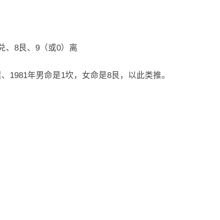
7兑、8艮、9（或0）离
巽、1981年男命是1坎，女命是8艮，以此类推。