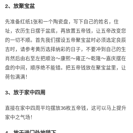
2、放聚宝盆
先准备红纸1张和一个陶瓷盘，写下自己的姓名，住
址，农历生日摆于盆底，再放置五帝钱，让五帝改变您
的一切不顺。首先我们摆设五帝聚宝盆时必须选定良辰
吉时，请参考黄历选择纳彩的日子，不要冲到自己的生
肖然后由右至左把顺治～康熙～雍正～乾隆～嘉庆摆在
盘的中间，顺序绝不能错。把五帝钱放在聚宝盆里，让
荷包满满！
3、放于家中四周
直接在家中四周平均摆放36枚五帝钱，这可以马上提升
家中之气场！
4、放于进门处地毯下