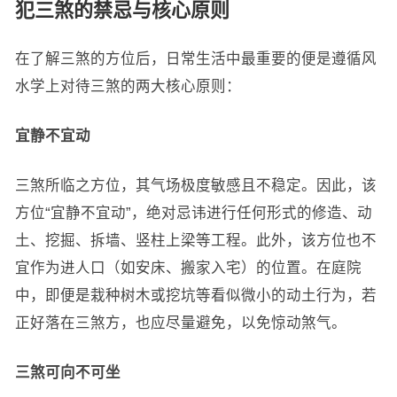
犯三煞的禁忌与核心原则
在了解三煞的方位后，日常生活中最重要的便是遵循风
水学上对待三煞的两大核心原则：
宜静不宜动
三煞所临之方位，其气场极度敏感且不稳定。因此，该
方位“宜静不宜动”，绝对忌讳进行任何形式的修造、动
土、挖掘、拆墙、竖柱上梁等工程。此外，该方位也不
宜作为进人口（如安床、搬家入宅）的位置。在庭院
中，即便是栽种树木或挖坑等看似微小的动土行为，若
正好落在三煞方，也应尽量避免，以免惊动煞气。
三煞可向不可坐