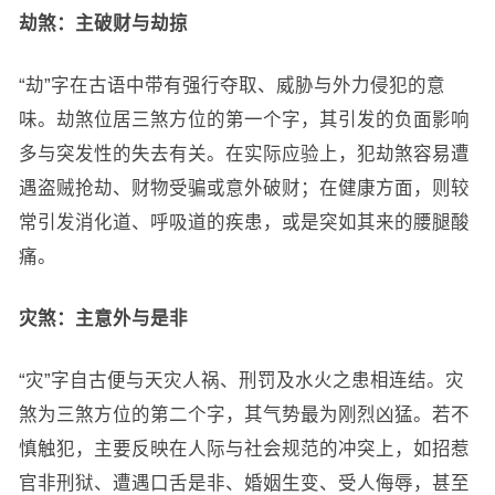
劫煞：主破财与劫掠
“劫”字在古语中带有强行夺取、威胁与外力侵犯的意
味。劫煞位居三煞方位的第一个字，其引发的负面影响
多与突发性的失去有关。在实际应验上，犯劫煞容易遭
遇盗贼抢劫、财物受骗或意外破财；在健康方面，则较
常引发消化道、呼吸道的疾患，或是突如其来的腰腿酸
痛。
灾煞：主意外与是非
“灾”字自古便与天灾人祸、刑罚及水火之患相连结。灾
煞为三煞方位的第二个字，其气势最为刚烈凶猛。若不
慎触犯，主要反映在人际与社会规范的冲突上，如招惹
官非刑狱、遭遇口舌是非、婚姻生变、受人侮辱，甚至