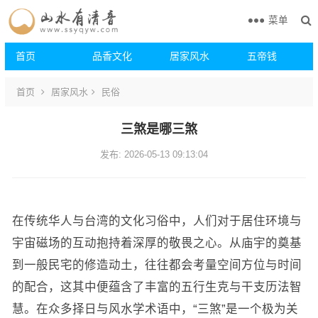
菜单
首页
品香文化
居家风水
五帝钱
首页
居家风水
民俗
三煞是哪三煞
发布: 2026-05-13 09:13:04
在传统华人与台湾的文化习俗中，人们对于居住环境与
宇宙磁场的互动抱持着深厚的敬畏之心。从庙宇的奠基
到一般民宅的修造动土，往往都会考量空间方位与时间
的配合，这其中便蕴含了丰富的五行生克与干支历法智
慧。在众多择日与风水学术语中，“三煞”是一个极为关