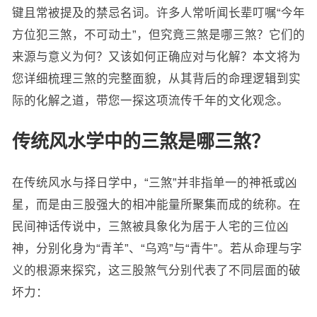
键且常被提及的禁忌名词。许多人常听闻长辈叮嘱“今年
方位犯三煞，不可动土”，但究竟三煞是哪三煞？它们的
来源与意义为何？又该如何正确应对与化解？本文将为
您详细梳理三煞的完整面貌，从其背后的命理逻辑到实
际的化解之道，带您一探这项流传千年的文化观念。
传统风水学中的三煞是哪三煞？
在传统风水与择日学中，“三煞”并非指单一的神祇或凶
星，而是由三股强大的相冲能量所聚集而成的统称。在
民间神话传说中，三煞被具象化为居于人宅的三位凶
神，分别化身为“青羊”、“乌鸡”与“青牛”。若从命理与字
义的根源来探究，这三股煞气分别代表了不同层面的破
坏力：