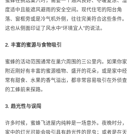
蜜蜂在挑选巢穴时，需要一个通风良好、冬暖夏凉、湿
度适中且能遮风避雨的安全空间。现代住宅的阳台角
落、窗框旁或是冷气机外侧，往往完美符合这些条件。
这也从侧面印证了风水中“环境宜人”的说法。
2. 丰富的蜜源与食物吸引
蜜蜂的活动范围通常在巢穴周围的三公里内。如果你家
附近刚好有丰富的蜜源植物、盛开的花朵，或是家中经
常有甜食、水果的香气溢出，都非常容易吸引在外侦查
的工蜂前来探路。
3. 趋光性与误闯
许多时候，蜜蜂飞进屋内纯粹是一场意外。夜晚时分，
家中的灯光可能会吸引具有趋光性的昆虫；或者是在天