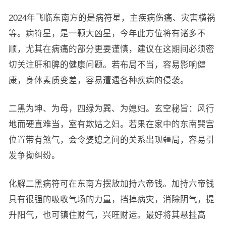
2024年飞临东南方的是病符星，主疾病伤痛、灾害横祸
等。病符星，是一颗大凶星，今年此方位将有诸多不
顺，尤其在病痛的部分更要谨慎，建议在这期间必须密
切关注肝和脾的健康问题。若布局不当，容易影响健
康，身体素质变差，容易遭遇各种疾病的侵袭。
二黑为坤、为母，四绿为巽、为媳妇。玄空秘旨：风行
地而硬直难当，室有欺姑之妇。若果在家中的东南巽宫
位置带有煞气，会令婆媳之间的关系出现疆局，容易引
发争拗纠纷。
化解二黑病符可在东南方摆放加持六帝钱。加持六帝钱
具有很强的吸收气场的力量，挡掉病灾，消除阴气，提
升阳气，也可镇住财气，兴旺财运。最好将其悬挂高