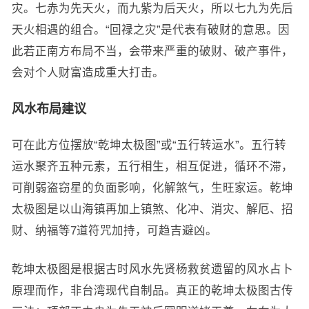
灾。七赤为先天火，而九紫为后天火，所以七九为先后
天火相遇的组合。“回禄之灾”是代表有破财的意思。因
此若正南方布局不当，会带来严重的破财、破产事件，
会对个人财富造成重大打击。
风水布局建议
可在此方位摆放“乾坤太极图”或“五行转运水”。五行转
运水聚齐五种元素，五行相生，相互促进，循环不滞，
可削弱盗窃星的负面影响，化解煞气，生旺家运。乾坤
太极图是以山海镇再加上镇煞、化冲、消灾、解厄、招
财、纳福等7道符咒加持，可趋吉避凶。
乾坤太极图是根据古时风水先贤杨救贫遗留的风水占卜
原理而作，非台湾现代自制品。真正的乾坤太极图古传