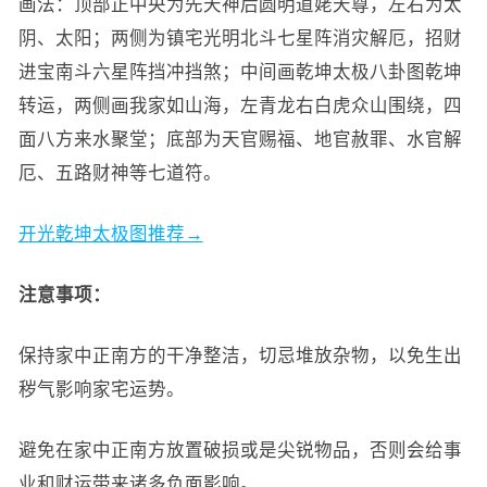
画法：顶部正中央为先天神后圆明道姥天尊，左右为太
阴、太阳；两侧为镇宅光明北斗七星阵消灾解厄，招财
进宝南斗六星阵挡冲挡煞；中间画乾坤太极八卦图乾坤
转运，两侧画我家如山海，左青龙右白虎众山围绕，四
面八方来水聚堂；底部为天官赐福、地官赦罪、水官解
厄、五路财神等七道符。
开光乾坤太极图推荐→
注意事项：
保持家中正南方的干净整洁，切忌堆放杂物，以免生出
秽气影响家宅运势。
避免在家中正南方放置破损或是尖锐物品，否则会给事
业和财运带来诸多负面影响。