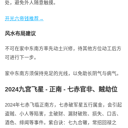
处，避免外人随意触摸。
开光六帝钱推荐→
风水布局建议
不可在家中东南方率先动土兴修，待其他方位动工后方
可进行下一步。
家中东南方须保持充足的光线，以免助长阴气与病气。
2024九宫飞星 - 正南 - 七赤官非、贼劫位
2024年七赤飞临正南方，七赤破军星五行属金，会引起
盗贼、小人等陷害，主破财、漏财破败、损失、口舌、
酒色、绯闻等事件。紫白诀：七九合辙，常招回禄之