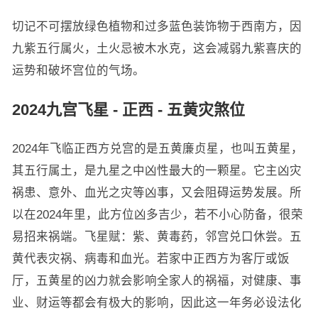
切记不可摆放绿色植物和过多蓝色装饰物于西南方，因
九紫五行属火，土火忌被木水克，这会减弱九紫喜庆的
运势和破坏宫位的气场。
2024九宫飞星 - 正西 - 五黄灾煞位
2024年飞临正西方兑宫的是五黄廉贞星，也叫五黄星，
其五行属土，是九星之中凶性最大的一颗星。它主凶灾
祸患、意外、血光之灾等凶事，又会阻碍运势发展。所
以在2024年里，此方位凶多吉少，若不小心防备，很荣
易招来祸端。飞星赋：紫、黄毒药，邻宫兑口休尝。五
黄代表灾祸、病毒和血光。若家中正西方为客厅或饭
厅，五黄星的凶力就会影响全家人的祸福，对健康、事
业、财运等都会有极大的影响，因此这一年务必设法化