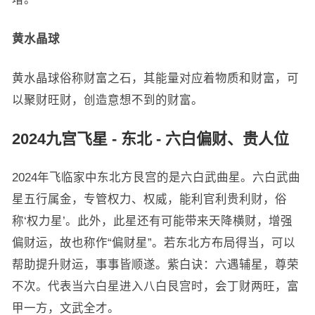
黄水晶球
黄水晶球俗称财富之石，其能量对应着物质和财富，可
以聚财旺财，创造意想不到的财富。
2024九宫飞星 - 东北 - 六白偏财、贵人位
2024年飞临家中东北方艮宫的是六白武曲星。六白武曲
星五行属金，专管权力、权威，能利官利贵利财，俗
称‘权力星’。此外，此星还有可能带来天降横财，增强
偏财运，故也称作“偏财星”。若东北方布局得当，可以
帮助提升财运，事事皆顺遂。紫白诀：六遇辅星，尊荣
不次。代表当六白星进入八白艮宫时，会丁财两旺，富
甲一方，文武全才。