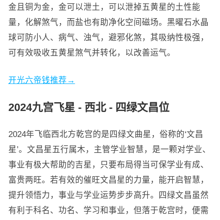
金且铜为金，金可以泄土，可以泄掉五黄星的土性能
量，化解煞气，而盐也有助净化空间磁场。黑曜石水晶
球可防小人、病气、浊气，避邪化煞，其吸纳性极强，
可有效吸收五黄星煞气并转化，以改善运气。
开光六帝钱推荐→
2024九宫飞星 - 西北 - 四绿文昌位
2024年飞临西北方乾宫的是四绿文曲星，俗称的‘文昌
星’。文昌星五行属木，主管学业智慧，是一颗对学业、
事业有极大帮助的吉星，只要布局得当可保学业有成、
富贵两旺。若有效的催旺文昌星的力量，能开启智慧，
提升领悟力，事业与学业运势步步高升。四绿文昌虽然
有利于科名、功名、学习和事业，但落于乾宫时，便需